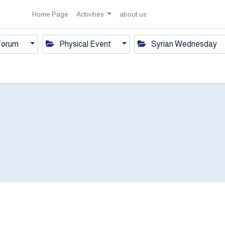
Home Page
Activities
about us
 Forum
Physical Event
Syrian Wednesday