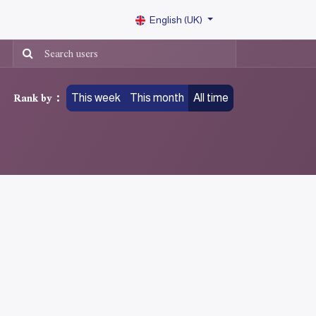
English (UK)
Rank by :
This week
This month
All time