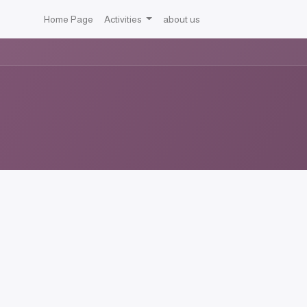
Home Page
Activities
about us