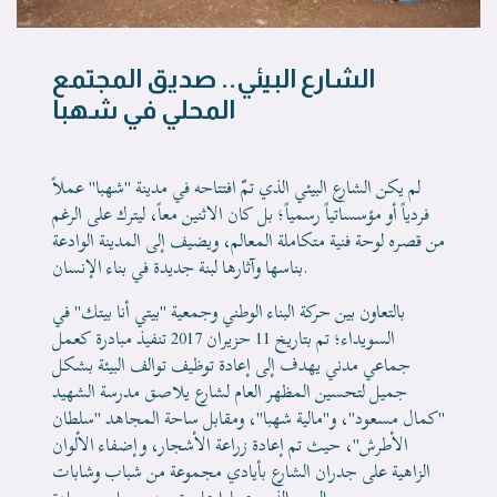
الشارع البيئي.. صديق المجتمع
المحلي في شهبا
لم يكن الشارع البيئي الذي تمّ افتتاحه في مدينة "شهبا" عملاً
فردياً أو مؤسساتياً رسمياً؛ بل كان الاثنين معاً، ليترك على الرغم
من قصره لوحة فنية متكاملة المعالم، ويضيف إلى المدينة الوادعة
بناسها وآثارها لبنة جديدة في بناء الإنسان.
بالتعاون بين حركة البناء الوطني وجمعية "بيتي أنا بيتك" في
السويداء؛ تم بتاريخ 11 حزيران 2017 تنفيذ مبادرة كعمل
جماعي مدني يهدف إلى إعادة توظيف توالف البيئة بشكل
جميل لتحسين المظهر العام لشارع يلاصق مدرسة الشهيد
"كمال مسعود"، و"مالية شهبا"، ومقابل ساحة المجاهد "سلطان
الأطرش"، حيث تم إعادة زراعة الأشجار، وإضفاء الألوان
الزاهية على جدران الشارع بأيادي مجموعة من شباب وشابات