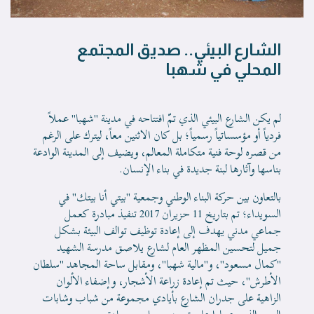
الشارع البيئي.. صديق المجتمع
المحلي في شهبا
لم يكن الشارع البيئي الذي تمّ افتتاحه في مدينة "شهبا" عملاً
فردياً أو مؤسساتياً رسمياً؛ بل كان الاثنين معاً، ليترك على الرغم
من قصره لوحة فنية متكاملة المعالم، ويضيف إلى المدينة الوادعة
بناسها وآثارها لبنة جديدة في بناء الإنسان.
بالتعاون بين حركة البناء الوطني وجمعية "بيتي أنا بيتك" في
السويداء؛ تم بتاريخ 11 حزيران 2017 تنفيذ مبادرة كعمل
جماعي مدني يهدف إلى إعادة توظيف توالف البيئة بشكل
جميل لتحسين المظهر العام لشارع يلاصق مدرسة الشهيد
"كمال مسعود"، و"مالية شهبا"، ومقابل ساحة المجاهد "سلطان
الأطرش"، حيث تم إعادة زراعة الأشجار، وإضفاء الألوان
الزاهية على جدران الشارع بأيادي مجموعة من شباب وشابات