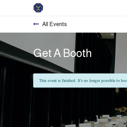
All Events
Get A Booth
This event is finished. It's no longer possible to bo