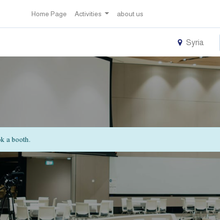
Home Page
Activities
about us
Syria
ok a booth.