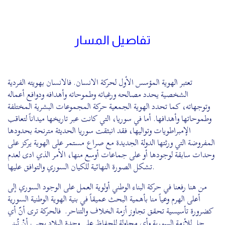
تفاصيل المسار
تعتبر الهوية المؤسس الأول لحركة الانسان. فالانسان بهويته الفردية
الشخصية يحدد مصالحه ورغباته وطموحاته وأهدافه ودوافع أعماله
وتوجهاته، كما تحدد الهوية الجمعية حركة المجموعات البشرية المختلفة
وطموحاتها وأهدافها. أما في سوريا، التي كانت عبر تاريخها ميداناً لتعاقب
الإمبراطويات وتواليها، فقد انبثقت سوريا الحديثة مترنحة بحدودها
المفروضة التي ورثتها الدولة الجديدة مع صراع مستمر على الهوية يركز على
وحدات سابقة لوجودها أو على جماعات أوسع منها، الأمر الذي ادى لعدم
تشكل الصورة النهائية للكيان السوري والتوافق عليها.
من هنا رفعنا في حركة البناء الوطني أولوية العمل على الوجود السوري إلى
أعلى الهرم وعياً منا بأهمية البحث عميقاً في بنية الهوية الوطنية السورية
كضرورة تأسيسية تحقق تجاوز أزمة الخلاف والتناحر. فالحركة ترى أنّ أي
حل للأزمة السورية وأي محاولة للحفاظ على وحدة البلاد يجب أنْ تُبنى