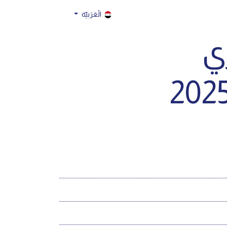
الْعَرَبيّة
ري