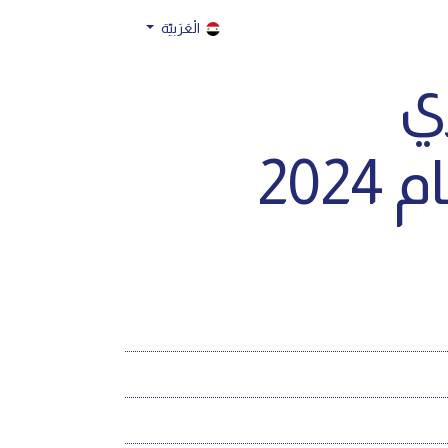
الْعَرَبيّة
ري
20