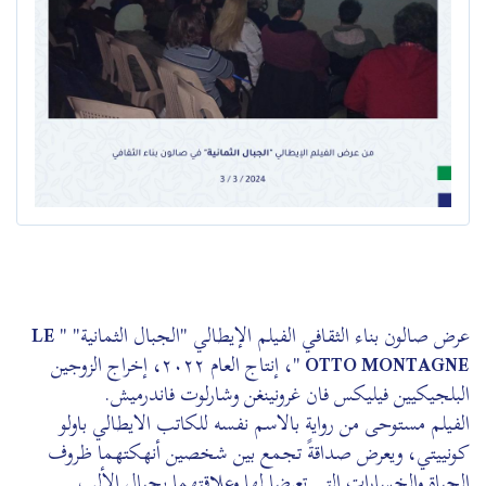
عرض صالون بناء الثقافي الفيلم الإيطالي "الجبال الثمانية" "
LE
OTTO MONTAGNE
"، إنتاج العام ٢٠٢٢، إخراج الزوجين
البلجيكيين فيليكس فان غرونينغن وشارلوت فاندرميش.
الفيلم مستوحى من رواية بالاسم نفسه للكاتب الايطالي باولو
كونييتي، ويعرض صداقةً تجمع بين شخصين أنهكتهما ظروف
الحياة والخسارات التى تعرضا لها وعلاقتهما بجبال الألب