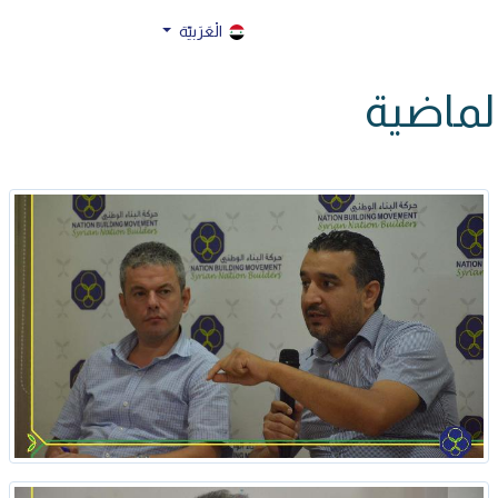
الْعَرَبيّة
الماضية