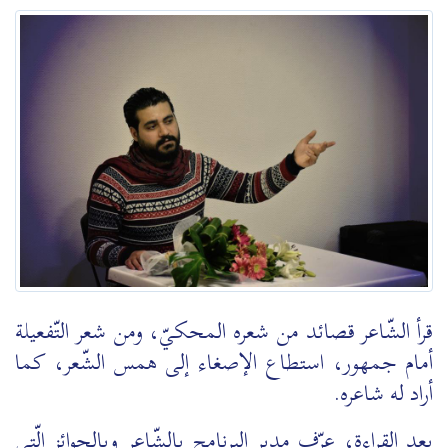
قرأ الشّاعر قصائد من شعره المحكيّ، ومن شعر التّفعيلة
أمام جمهور، استطاع الإصغاء إلى همس الشّعر، كما
أراد له شاعره.
بعد القراءة، عرّف مدير البرنامج بالشّاعر وبالجوائز الّتي