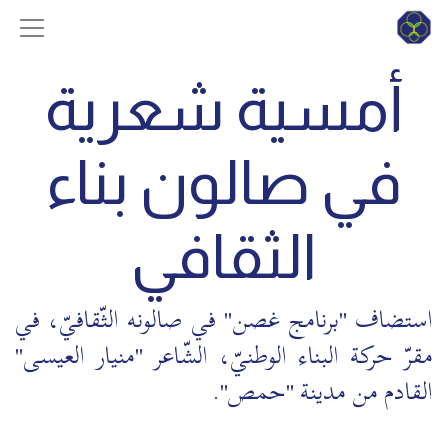
أمسية شعرية
في صالون بناء
الثقافي
استضاف "برنامج غصن" في صالونه الثّقافيّ، في
مقرّ حركة البناء الوطنيّ، الشّاعر "منيار العيسى"
القادم من مدينة "حمص".