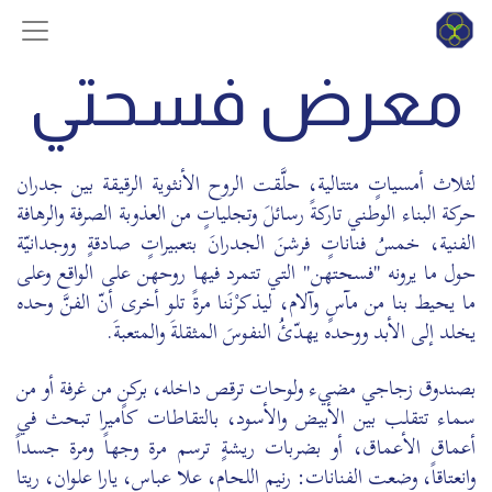
معرض فسحتي
لثلاث أمسياتٍ متتالية، حلَّقت الروح الأنثوية الرقيقة بين جدران
حركة البناء الوطني تاركةً رسائلَ وتجلياتٍ من العذوبة الصرفة والرهافة
الفنية، خمسُ فناناتٍ فرشنَ الجدرانَ بتعبيراتٍ صادقةٍ ووجدانيّة
حول ما يرونه "فسحتهن" التي تتمرد فيها روحهن على الواقع وعلى
ما يحيط بنا من مآسٍ وآلام، ليذكرْنَنا مرةً تلو أخرى أنّ الفنَّ وحده
يخلد إلى الأبد ووحده يهدّئُ النفوسَ المثقلةَ والمتعبةَ.
بصندوق زجاجي مضيء ولوحات ترقص داخله، بركنٍ من غرفة أو من
سماء تتقلب بين الأبيض والأسود، بالتقاطات كاميرا تبحث في
أعماق الأعماق، أو بضربات ريشةٍ ترسم مرة وجهاً ومرة جسداً
وانعتاقاً، وضعت الفنانات: رنيم اللحام، علا عباس، يارا علوان، ريتا