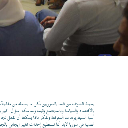
يحيط الخوف من الغد بالسوريين بكل ما يحمله من مفاجآت سل
بالاقتصاد والسياسة وبالمجتمع وقيمه وتماسكه.
سؤال
كبير و
أسوأ السيناريوهات المتوقعة ونفكر ماذا يمكننا أن نفعل ت
التنمية في سوريا لابد أننا نستطيع إحداث تغيير إيجابي بالج