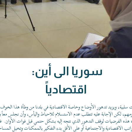
سوريا الى أين:
اقتصادياً
بية، ويزيد تدهور الأوضاع وخاصة الاقتصادية في بلدنا من وطأة هذا الخوف. ف
مهم، لكن الإجابة عليه تتطلب عدم الاستسلام للاحباط واليأس، وأن نجلس معاً ون
حركة مدنية اجتماعية تعمل على بناء الهوية السورية الجامعة عب
جاه هذه الفرضيات لوقف التدهور الذي نتجه إليه بشكل حتمي قبل فوات الأوان.
ف
الشراكة والعدالة والتنمية
وانب الاقتصادية والاجتماعية أو على الأقل بدء التفكير بالممكنات وتخيل المساحا