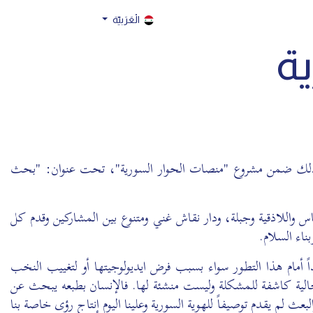
الْعَرَبيّة
ة
تي السويداء ودمشق أطلقت حركة البناء الوطني جلستها الحوارية الثالثة في مدينة طرطوس يوم الخميس 8 كانون الأول 2016 وذلك ضمن مشروع "منصات الحوار السورية"، تحت عنوان: "بحث
 واللاذقية وجبلة، ودار نقاش غني ومتنوع بين المشاركين وقدم كل
ناء السلام.
ً أمام هذا التطور سواء بسبب فرض ايديولوجيتها أو لتغييب النخب
حالية كاشفة للمشكلة وليست منشئة لها. فالإنسان بطبعه يبحث عن
ث لم يقدم توصيفاً للهوية السورية وعلينا اليوم إنتاج رؤى خاصة بنا