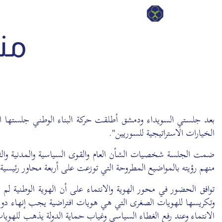
من
الخيارات الاستراتيجية للسوريين".
ضمت الجلسة شخصيات الشأن العام والقوى السياسية والمدنية والثقا
منهم رؤيته بالمواضيع المطروحة التي توزعت على أربعة محاور رئيسية
توافق الحضور في محور الهوية والانتماء على أن الهوية الوطنية ل
وتكريسها للهويات الصغرى التي هي هويات افتراضية يجب إنهاء دور
الانتماء وعند رفع الغطاء السياسي وغياب حماية الدولة يذهب للهويات 