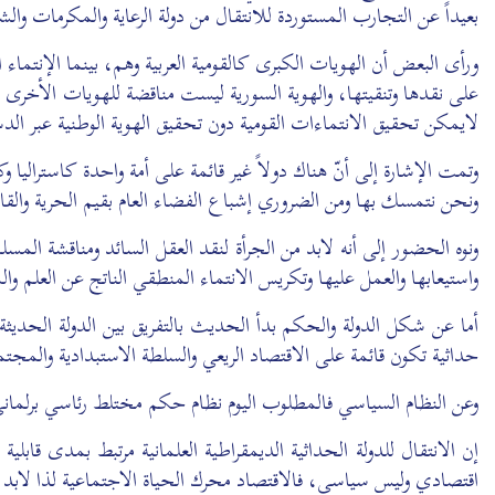
بعيداً عن التجارب المستوردة للانتقال من دولة الرعاية والمكرمات وا
ورأى البعض أن الهويات الكبرى كالقومية العربية وهم، بينما الإنتما
على نقدها وتنقيتها، والهوية السورية ليست مناقضة للهويات الأخرى ب
لايمكن تحقيق الانتماءات القومية دون تحقيق الهوية الوطنية عبر الد
وتمت الإشارة إلى أنّ هناك دولاً غير قائمة على أمة واحدة كاستراليا 
ونحن نتمسك بها ومن الضروري إشباع الفضاء العام بقيم الحرية والقان
ونوه الحضور إلى أنه لابد من الجرأة لنقد العقل السائد ومناقشة 
واستيعابها والعمل عليها وتكريس الانتماء المنطقي الناتج عن العلم و
أما عن شكل الدولة والحكم بدأ الحديث بالتفريق بين الدولة الحديثة 
حداثية تكون قائمة على الاقتصاد الريعي والسلطة الاستبدادية والمجتم
وعن النظام السياسي فالمطلوب اليوم نظام حكم مختلط رئاسي برلماني 
إن الانتقال للدولة الحداثية الديمقراطية العلمانية مرتبط بمدى قاب
اقتصادي وليس سياسي، فالاقتصاد محرك الحياة الاجتماعية لذا لابد م