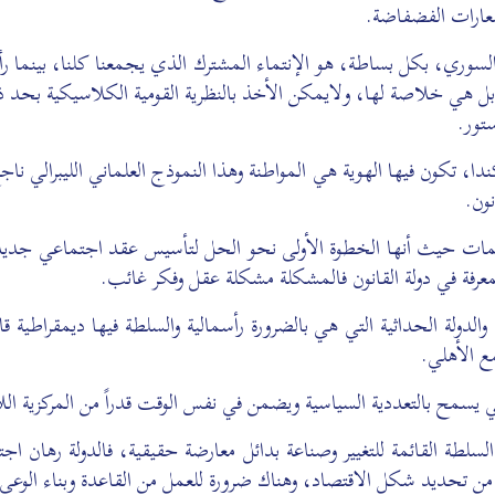
لشعارات الفضفاضة.
ء السوري، بكل بساطة، هو الإنتماء المشترك الذي يجمعنا كلنا، بينما 
ل هي خلاصة لها، ولايمكن الأخذ بالنظرية القومية الكلاسيكية بحد ذاته
ستور.
وكندا، تكون فيها الهوية هي المواطنة وهذا النموذج العلماني الليبرالي 
ون.
المسلمات حيث أنها الخطوة الأولى نحو الحل لتأسيس عقد اجتماعي جدي
المعرفة في دولة القانون فالمشكلة مشكلة عقل وفكر غائب.
والدولة الحداثية التي هي بالضرورة رأسمالية والسلطة فيها ديمقراطية ق
ع الأهلي.
يسمح بالتعددية السياسية ويضمن في نفس الوقت قدراً من المركزية اللا
حركة مدنية اجتماعية تعمل على بناء الهوية السورية الجامعة عب
لية السلطة القائمة للتغيير وصناعة بدائل معارضة حقيقية، فالدولة رها
الشراكة والعدالة والتنمية
ن تحديد شكل الاقتصاد، وهناك ضرورة للعمل من القاعدة وبناء الوعي ع