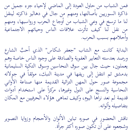
فمن الشباب من حاول العودة إلى الماضي لإحياء جزء جميل من
ذاكرة السوريين بأصالتها، ومنهم من جال في دهاليز ذاكرته لينقل
لنا ما ترسخ في وعي الشباب من أوجاع الحرب ورواسبها، ومنهم
من نقل لنا كيف تأثرت علاقات الناس وحياتهم الاجتماعية
وأحلامهم بسبب الحرب.
البداية كانت مع الشاب "جعفر شكاس" الذي أحبَّ الشارع
ورصد بعدسته التعابير العفوية والصادقة على وجوه الناس خاصة وهم
يعملون، حيث جال بين سوق النحاسين وسوق التكية السليمانية
بدمشق ثم انتقل إلى ريفها في مدينة النبك، موثقاً في جولاته
مجموعة صور حول المهن التراثية القديمة منها صناعة الأواني
النحاسية والنسج على النول وغيرها، مركزاً على استخدام أدوات
قديمة لم نعد نراها اليوم، وكيف تماهى هؤلاء الحرفيين مع المكان
بتفاصيله وألوانه.
ناقش الحضور في صوره تباين الألوان والأحجام وزوايا التصوير
وشجعوه على أن تكون صوره أكثر جرأة.