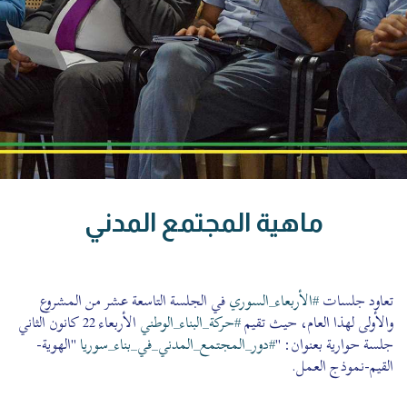
ماهية المجتمع المدني
تعاود جلسات
#الأربعاء_السوري
في الجلسة التاسعة عشر من المشروع
والأولى لهذا العام، حيث تقيم
#حركة_البناء_الوطني
الأربعاء 22 كانون الثاني
جلسة حوارية بعنوان: "
#دور_المجتمع_المدني_في_بناء_سوريا
"الهوية-
القيم-نموذج العمل.