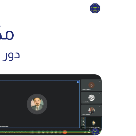
مك
دور 