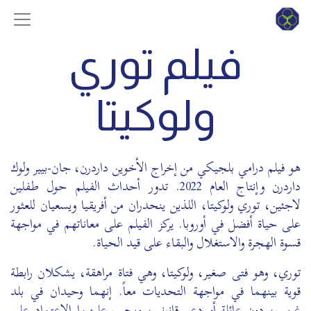
فيلم توري
ولوكيتا
هو فيلم درامي بلجيكي من إخراج الأخوين داردرن، جان-بيير ولوك
داردرن وإنتاج العام 2022. تدور أحداث الفيلم حول طفلين
لاجئين، توري ولوكيتا، اللذين ينحدران من أفريقيا ويسعيان للعثور
على حياة أفضل في أوروبا. يركز الفيلم على معاناتهم في مواجهة
قسوة الهجرة والاستغلال والبقاء على قيد الحياة.
توري، وهو فتى صغير، ولوكيتا، وهي فتاة مراهقة، يشكلان رابطة
قوية بينهما في مواجهة التحديات معاً. إنهما وحيدان في بلد
غريب، دون عائلة أو دعم قانوني، ويجب عليهما الاعتماد على