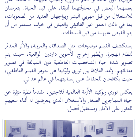
بعضهما البعض في محاولتهما للبقاء على قيد الحياة. يتعرضان
للاستغلال من قبل مهربي البشر ويواجهان العديد من الصعوبات،
بما في ذلك العمل غير القانوني والعيش في خوف مستمر من أن
يتم القبض عليهما من قبل السلطات.
يستكشف الفيلم موضوعات مثل الصداقة، والمرونة، والأثر المدمّر
لنظام الهجرة. ويُظهر إخراج الأخوين داردرن الواقعية، حيث يتم
تصوير شدة حياة الشخصيات العاطفية دون المبالغة في تصوير
معاناتهم. وتُعد العلاقة بين توري ولوكيتا هي جوهر الفيلم العاطفي،
حيث يكافحان للحفاظ على إنسانيتهما في عالم عدائي.
يعكس توري ولوكيتا الأزمة العالمية للاجئين، مقدماً نظرة مؤثرة عن
حياة المهاجرين الصغار والاستغلال الذي يتعرضون له أثناء سعيهم
للعثور على الأمان ومستقبل أفضل.