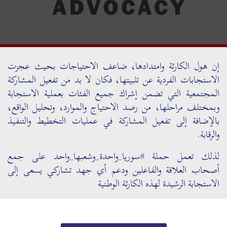
إن هول الكارثة وامتدادها، ضاعف الاحتياجات بحيث عجزت
الاستجابات الفردية عن تلبيتها، فكان لا بد من تفعيل المشاركة
المجتمعية التي تضمن إشراك جميع الفئات بعملية الاستجابة
وبمختلف مراحلها، من رصد الاحتياج والموارد، وتحليل الواقع،
بالإضافة إلى تفعيل المشاركة في عمليات التخطيط والتنفيذ
والرقابة.
لذلك تعمل حملة #سوريا_واحدة_وشعبها_واحد على جمع
أصحاب العلاقة والفاعلين ودعم أي جهد تشاركي يسعى إلى
الاستجابة الرشيدة لهذه الكارثة الوطنية