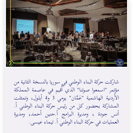
شاركت حركة البناء الوطني في سوريا بالنسخة الثانية من
مؤتمر "اسمعوا صوتنا" الذي أُقيم في عاصمة المملكة
الأردنية الهاشمية "عَمَّان" يومي 3 و4 أيلول، وتمثلت
المشاركة بحضور كل من رئيس حركة البناء الوطني أ.
أنس جودة ، ومديرة البرامج أ.حنين أحمد، ومديرة
العمليات في حركة البناء الوطني أ. تيماء عيسى.