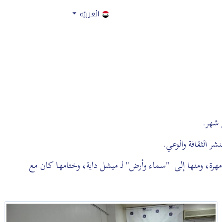
الْعَرَبيّة
ر الثقافة والوعي.
هرة، ومنها إلى "سماء وأرض" لـ ميشل داية، وختامها كان مع