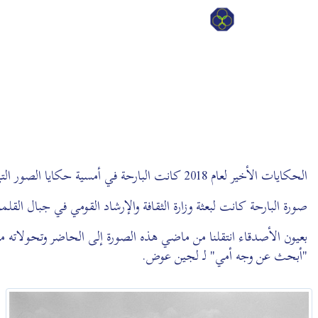
الحكايات الأخير لعام 2018 كانت البارحة في أمسية حكايا الصور التي تقيمها حركة البناء الوطني توثيقاً للذاكرة البصرية السورية مع بداية كل شهر.
صورة البارحة كانت لبعثة وزارة الثقافة والإرشاد القومي في جبال ال
بعيون الأصدقاء انتقلنا من ماضي هذه الصورة إلى الحاضر وتحولاته 
"أبحث عن وجه أمي" لـ لجين عوض.