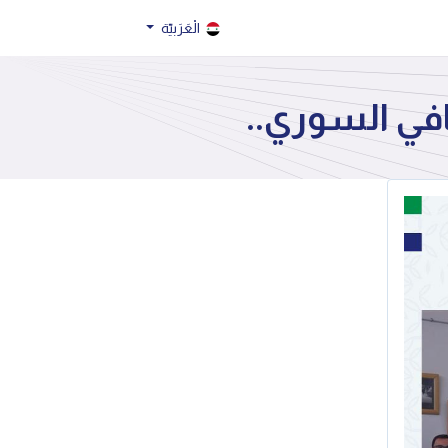
الْعَرَبيّة
افي السوري..