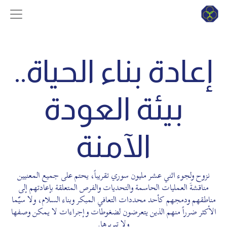
إعادة بناء الحياة..
بيئة العودة
الآمنة
نزوح ولجوء اثني عشر مليون سوري تقريباً، يحتم على جميع المعنيين
مناقشةَ العمليات الحاسمة والتحديات والفرص المتعلقة بإعادتهم إلى
مناطقهم ودمجهم كأحد محددات التعافي المبكر وبناء السلام، ولا سيّما
الأكثر ضرراً منهم الذين يتعرضون لضغوطات وإجراءات لا يمكن وصفها
ولا تبريرها.