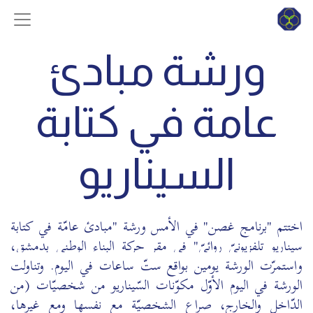
ورشة مبادئ
عامة في كتابة
السيناريو
اختتم "برنامج غصن" في الأمس ورشة "مبادئ عامّة في كتابة
سيناريو تلفزيونيّ روائيّ" في مقر حركة البناء الوطني بدمشق،
و
استمرّت الورشة يومين بواقع ستّ ساعات في اليوم. وتناولت
الورشة في اليوم الأوّل مكوّنات السّيناريو من شخصيّات (من
الدّاخل والخارج، صراع الشخصيّة مع نفسها ومع غيرها،