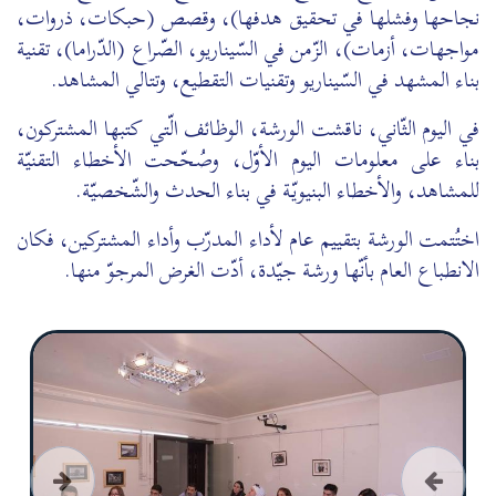
نجاحها وفشلها في تحقيق هدفها)، وقصص (حبكات، ذروات،
مواجهات، أزمات)، الزّمن في السّيناريو، الصّراع (الدّراما)، تقنية
بناء المشهد في السّيناريو وتقنيات التقطيع، وتتالي المشاهد.
في اليوم الثّاني، ناقشت الورشة، الوظائف الّتي كتبها المشتركون،
بناء على معلومات اليوم الأوّل، وصُحّحت الأخطاء التقنيّة
للمشاهد، والأخطاء البنيويّة في بناء الحدث والشّخصيّة.
اختُتمت الورشة بتقييم عام لأداء المدرّب وأداء المشتركين، فكان
الانطباع العام بأنّها ورشة جيّدة، أدّت الغرض المرجوّ منها.
السابق
التالي